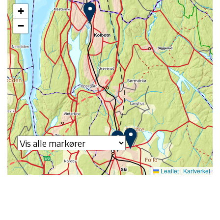
+
−
Leaflet
|
Kartverket