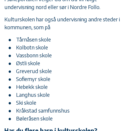
undervisning nord eller sør i Nordre Follo.
Kulturskolen har også undervisning andre steder i
kommunen, som på
Tårnåsen skole
Kolbotn skole
Vassbonn skole
Østli skole
Greverud skole
Sofiemyr skole
Hebekk skole
Langhus skole
Ski skole
Kråkstad samfunnshus
Bøleråsen skole
Har du flere barn i kulturskolen?