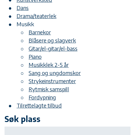
Dans
Drama/teaterlek
Musikk
Barnekor
Blåsere og slagverk
Gitar/el-gitar/el-bass
Piano
Musikklek 2-5 år
Sang og ungdomskor
Strykeinstrumenter
Rytmisk samspill
Fordypning
Tilrettelagte tilbud
Søk plass