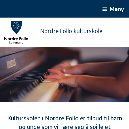
Meny
Nordre Follo kulturskole
Kulturskolen i Nordre Follo er tilbud til barn
og unge som vil lære seg å spille et