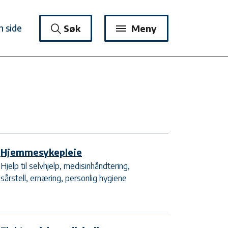
n side
Søk
Meny
Hjemmesykepleie
Hjelp til selvhjelp, medisinhåndtering,
sårstell, ernæring, personlig hygiene