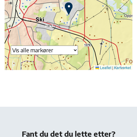
Leaflet
|
Kartverket