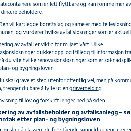
latecontainere som er lett flyttbare og kan romme mer av
rdinære beholdere.
 Ren vil kartlegge borettslag og sameier med fellesløsning
nen, og vurderer hvilke avfallsløsninger som er aktuell
ring av avfall er viktig for miljøet vårt. Ulike
sjonsløsninger dukker opp, og i tillegg til informasjon fra
å du vite hvilke renovasjonsløsninger som er søknadspli
 plan- og bygningsloven.
du skal grave et sted utenfor offentlig vei, men på komm
, trenger du bare å fylle ut en
gravemelding
.
visning til lov og forskrift lenger ned på siden.
sering av avfallsbeholder og avfallsanlegg – s
nntak etter plan- og bygningsloven
 ønsker å plassere de frittstående søppeldunkene nær v