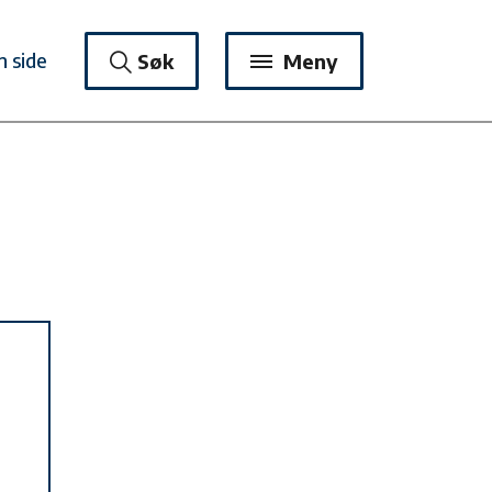
n side
Søk
Meny