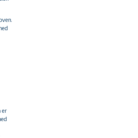
oven.
 med
 er
med
e