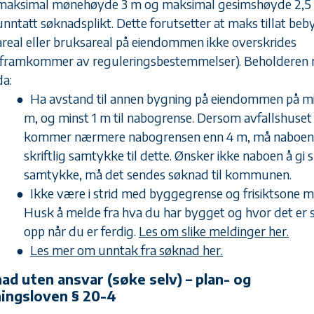
maksimal mønehøyde 3 m og maksimal gesimshøyde 2,5
unntatt søknadsplikt. Dette forutsetter at maks tillat be
areal eller bruksareal på eiendommen ikke overskrides
(framkommer av reguleringsbestemmelser). Beholderen
da:
Ha avstand til annen bygning på eiendommen på mi
m, og minst 1 m til nabogrense. Dersom avfallshuset
kommer nærmere nabogrensen enn 4 m, må naboen 
skriftlig samtykke til dette. Ønsker ikke naboen å gi s
samtykke, må det sendes søknad til kommunen.
Ikke være i strid med byggegrense og frisiktsone mo
Husk å melde fra hva du har bygget og hvor det er s
opp når du er ferdig.
Les om slike meldinger her.
Les mer om unntak fra søknad her.
ad uten ansvar (søke selv) – plan- og
ingsloven § 20-4