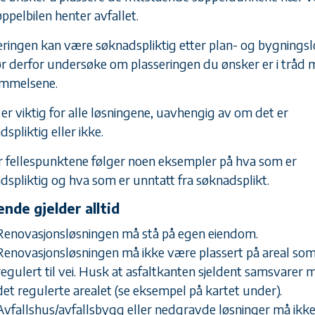
ppelbilen henter avfallet.
eringen kan være søknadspliktig etter plan- og bygningsl
r derfor undersøke om plasseringen du ønsker er i tråd
mmelsene.
 er viktig for alle løsningene, uavhengig av om det er
spliktig eller ikke.
 fellespunktene følger noen eksempler på hva som er
dspliktig og hva som er unntatt fra søknadsplikt.
ende gjelder alltid
Renovasjonsløsningen må stå på egen eiendom.
Renovasjonsløsningen må ikke være plassert på areal som
regulert til vei. Husk at asfaltkanten sjeldent samsvarer 
det regulerte arealet (se eksempel på kartet under).
Avfallshus/avfallsbygg eller nedgravde løsninger må ikk