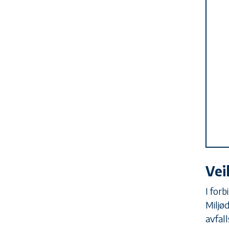
Vei
I for
Miljød
avfall