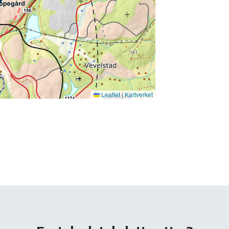
Leaflet
|
Kartverket