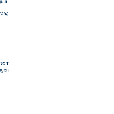
 juni.
ørdag
ersom
ingen