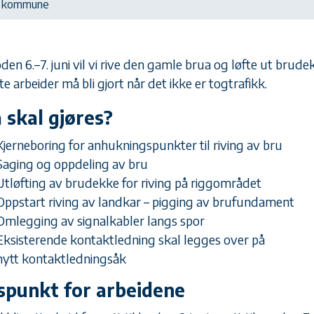
lo kommune
oden 6.–7. juni vil vi rive den gamle brua og løfte ut brude
e arbeider må bli gjort når det ikke er togtrafikk.
 skal gjøres?
Kjerneboring for anhukningspunkter til riving av bru
Saging og oppdeling av bru
Utløfting av brudekke for riving på riggområdet
Oppstart riving av landkar – pigging av brufundament
Omlegging av signalkabler langs spor
Eksisterende kontaktledning skal legges over på
nytt kontaktledningsåk
spunkt for arbeidene