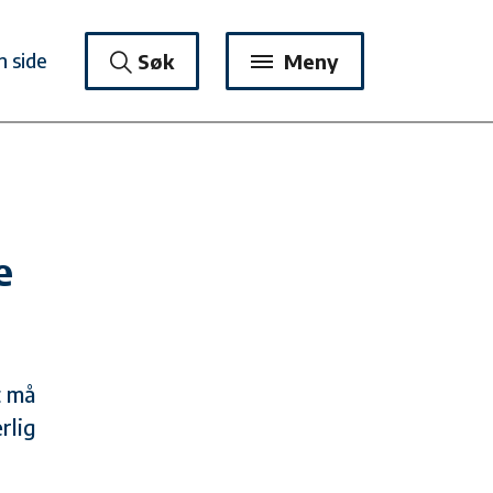
n side
Søk
Meny
e
t må
rlig