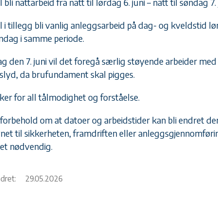
l bli nattarbeid fra natt til lørdag 6. juni – natt til søndag 7.
l i tillegg bli vanlig anleggsarbeid på dag- og kveldstid l
ndag i samme periode.
g den 7. juni vil det foregå særlig støyende arbeider med
slyd, da brufundament skal pigges.
ker for all tålmodighet og forståelse.
r forbehold om at datoer og arbeidstider kan bli endret d
net til sikkerheten, framdriften eller anleggsgjennomfør
det nødvendig.
ndret:
29.05.2026