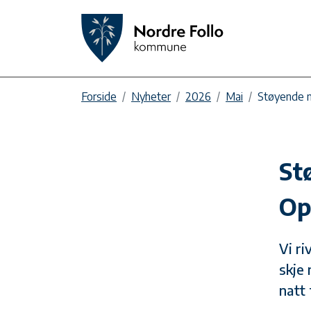
Forside
Nyheter
2026
Mai
Støyende n
St
Op
Vi ri
skje 
natt 