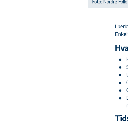
Foto: Nordre Fol
I peri
Enkelt
Hva
Tid