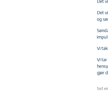
Det vi
Det vi
og sø
Sønda
impul
Vi tak
Vi ta
hensy
gjør 
Sist e