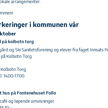
lokale arrangementer.
ommen!
keringer i kommunen vår
oktober
d på kolbotn torg
ård og Ski Sanitetsforening og elever fra faget Innsats F
 på Kolbotn Torg.
: Kolbotn Torg
Kl. 14.00-17.00.
 hus på Fontenehuset Follo
café og løpende omvisninger.
til 10,-