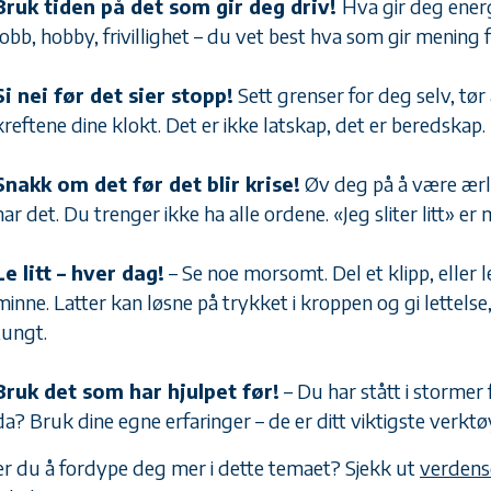
Bruk tiden på det som gir deg driv!
Hva gir deg ener
Jobb, hobby, frivillighet – du vet best hva som gir mening 
Si nei før det sier stopp!
Sett grenser for deg selv, tør
kreftene dine klokt. Det er ikke latskap, det er beredskap.
Snakk om det før det blir krise!
Øv deg på å være ær
har det. Du trenger ikke ha alle ordene. «Jeg sliter litt» er
Le litt – hver dag!
– Se noe morsomt. Del et klipp, eller le
minne. Latter kan løsne på trykket i kroppen og gi lettelse,
tungt.
Bruk det som har hjulpet før!
– Du har stått i stormer 
da? Bruk dine egne erfaringer – de er ditt viktigste verkt
r du å fordype deg mer i dette temaet? Sjekk ut
verdens