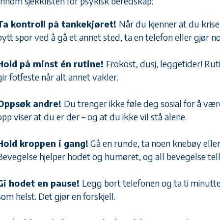
ennom sjekklisten for psykisk beredskap:
Ta kontroll på tankekjøret!
Når du kjenner at du kris
bytt spor ved å gå et annet sted, ta en telefon eller gjør n
Hold på minst én rutine!
Frokost, dusj, leggetider! Ru
gir fotfeste når alt annet vakler.
Oppsøk andre!
Du trenger ikke føle deg sosial for å vær
opp viser at du er der – og at du ikke vil stå alene.
Hold kroppen i gang!
Gå en runde, ta noen knebøy eller 
Bevegelse hjelper hodet og humøret, og all bevegelse tell
Gi hodet en pause!
Legg bort telefonen og ta ti minutte
som helst. Det gjør en forskjell.