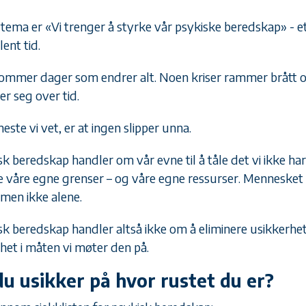
 tema er «Vi trenger å styrke vår psykiske beredskap» - et
lent tid.
ommer dager som endrer alt. Noen kriser rammer brått o
er seg over tid.
este vi vet, er at ingen slipper unna.
k beredskap handler om vår evne til å tåle det vi ikke har
e våre egne grenser – og våre egne ressurser. Mennesket 
 men ikke alene.
sk beredskap handler altså ikke om å eliminere usikkerhe
het i måten vi møter den på.
du usikker på hvor rustet du er?