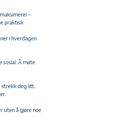
emaksimerer –
oe praktisk
tiner i hverdagen
e sosial. Å møte
strekk deg litt.
er.
r uten å gjøre noe