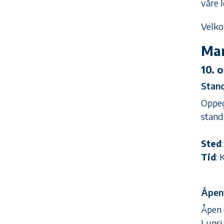
våre 
Velk
Mar
10. 
Stan
Oppeg
stand
Sted
Tid
: 
Åpent
Åpen 
Lunsj 