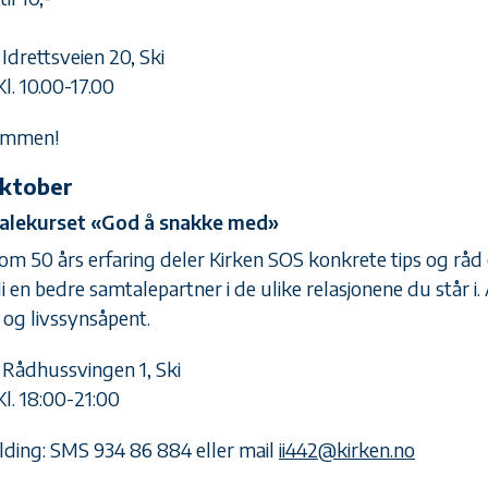
: Idrettsveien 20, Ski
Kl. 10.00-17.00
ommen!
oktober
alekurset «God å snakke med»
om 50 års erfaring deler Kirken SOS konkrete tips og rå
li en bedre samtalepartner i de ulike relasjonene du står 
 og livssynsåpent.
: Rådhussvingen 1, Ski
Kl. 18:00-21:00
ding: SMS 934 86 884 eller mail
ii442@kirken.no