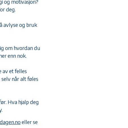
gi og motivasjon?
for deg.
 å avlyse og bruk
lig om hvordan du
 mer enn nok.
 av et felles
 selv når alt føles
før. Hva hjalp deg
øy.
dagen.no
eller se