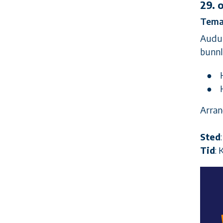
29. 
Temak
Audun
bunnlø
Arran
Sted
Tid
: 