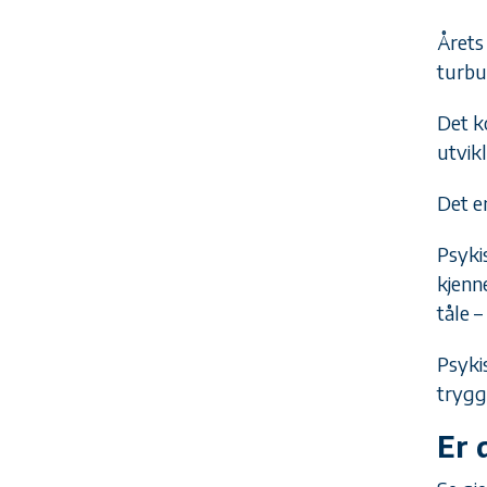
Årets
turbu
Det k
utvikl
Det en
Psykis
kjenn
tåle –
Psyki
trygg
Er 