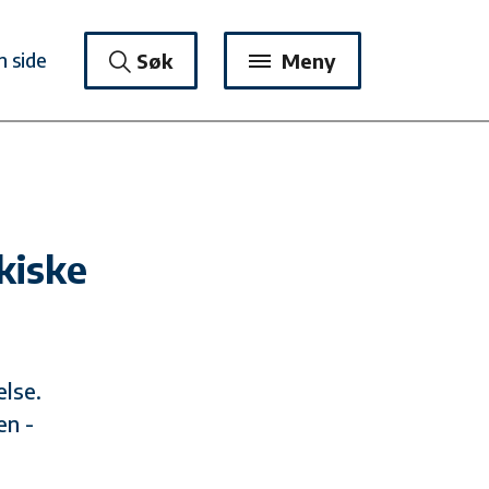
n side
Søk
Meny
kiske
else.
en -