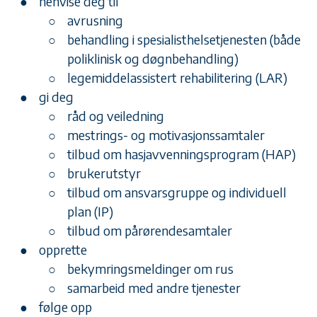
henvise deg til
avrusning
behandling i spesialisthelsetjenesten (både
poliklinisk og døgnbehandling)
legemiddelassistert rehabilitering (LAR)
gi deg
råd og veiledning
mestrings- og motivasjonssamtaler
tilbud om hasjavvenningsprogram (HAP)
brukerutstyr
tilbud om ansvarsgruppe og individuell
plan (IP)
tilbud om pårørendesamtaler
opprette
bekymringsmeldinger om rus
samarbeid med andre tjenester
følge opp