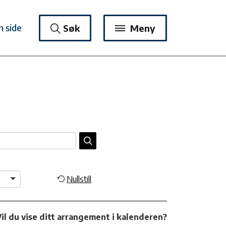
n side
Søk
Meny